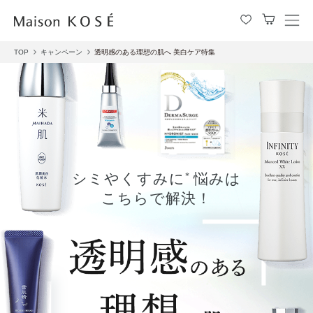
メ
ニ
TOP
キャンペーン
透明感のある理想の肌へ 美白ケア特集
ュ
ー
を
開
閉
す
る
シミやくすみに
悩みは
*
こちらで解決！