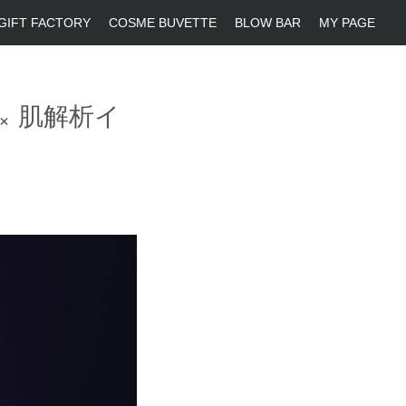
GIFT FACTORY
COSME BUVETTE
BLOW BAR
MY PAGE
× 肌解析イ