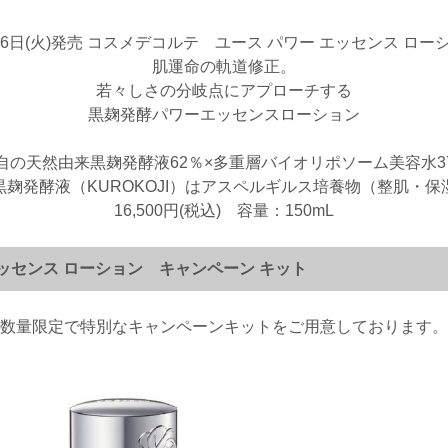
16日(火)発売 コスメデコルテ ユース パワー エッセンス ロー
肌運命の軌道修正。
若々しさの分岐点にアプローチする
黒麹発酵パワーエッセンスローション
自の天然由来黒麹発酵液62％×多重層バイオリポソーム美容水3
黒麹発酵液（KUROKOJI）はアスペルギルス培養物（整肌・保
16,500円(税込) 容量：150mL
エッセンス ローション キャンペーン キット
数量限定で特別なキャンペーンキットをご用意しております。