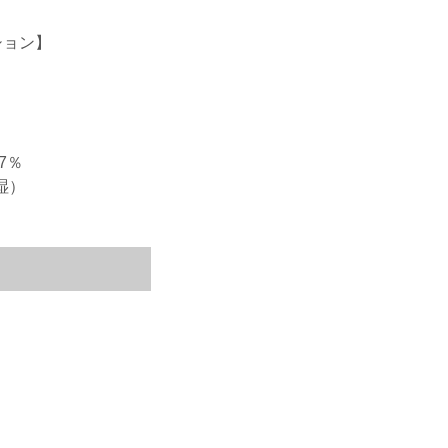
ション】
7％
湿）