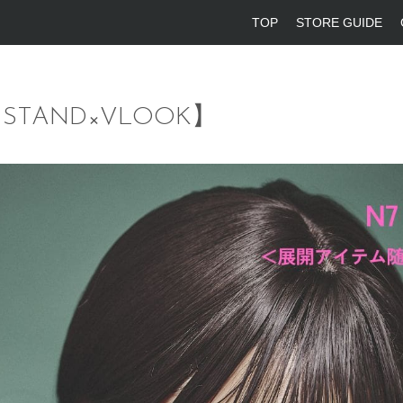
TOP
STORE GUIDE
 STAND×VLOOK】