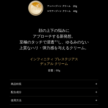
※ ハリ・ツヤで立体感のある肌へ導く、ハナショウガ・タチジャコウソウエ
キス配合テクノロジー。
顔の上下の悩みに
アプローチする新発想。
※1
至極のタッチで浸透
し、ゆるみのない
上質なハリ・弾力感を与えるクリーム。
インフィニティ プレステジアス
デュアル クリーム
容量：60g
商品特長
贅沢に処方されたハイパフォーマンスクリームが、美しさへの予感を
配合成分
確信に。目の上、目の下、それぞれに効果的な2 つのアプローチが、生
命感みなぎる肌へ導きます。
使用方法
＊（目から上用）アッパーゾーン クリーム
ハリ・弾力をもたらすトータルケアで、ゆるみのない、しなやかで明