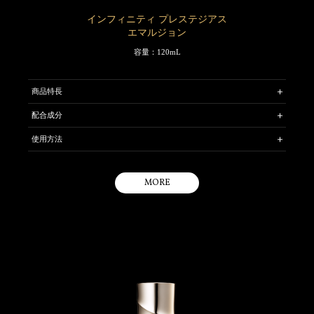
インフィニティ プレステジアス
エマルジョン
容量：120mL
商品特長
美容成分を贅沢なまでに配合し、弾力感あふれる肌にととのえる美容
配合成分
乳液です。豊かな潤いが肌に溶け込むようにいきわたり、キメひとつ
［保湿成分］＊ハナショウガエキス ＊タチジャコウソウエキス ＊センキ
ひとつが上向きに持ち上がったような、しなやかなハリをあたえま
使用方法
ュウ水 ＊グリセリン ［ハリ感アップ成分］＊SMASバウンシングエレメ
す。
ント
化粧水のあと、手のひらまたはコットンにポンプを2 ～3 回押した量を
※1
プレステジアス独自のSMAS Rビルド テクノロジー
を搭載。
［弾力感アップ成分］＊SMASバウンシングゲル
とり、肌にやさしくなじませます。
さらにバウンシングヴェール（ハリの素）で進化した“SMASバウンシ
MORE
ングエレメント”を新採用。肌の隙間を充たし、持ち上がるようなハリ
タチジャコウソウエキスはタチジャコウソウ花／葉／茎エキス、SMASバウン
感のあるしなやかな肌を実現します。
シングエレメントは水添レシチン・アルギン酸Na・ミリスチン酸イソプロピ
ル・コレステロール・ゴツコラ〔ツボクサ〕エキス・レイシエキス、SMASバ
※2
高浸透処方により、植物オイルや美容成分を含んだ潤いを、肌
のす
ウンシングゲルは（PEG－240 ／デシルテトラデセス－20 ／ HDI）コポリマ
ー・ポロキサマー407・（PPG－12 ／ SMDI）コポリマーです。
みずみまで素早く届けます。SMASバウンシングゲルの力で重力にさか
らうような、メリハリのある肌を持続させます。
肌と一体化するようになじみ、ふっくらやわらかな明るい肌にととの
えます。
パラベンフリー
アレルギーテスト済み（すべてのかたにアレルギーが起きないという