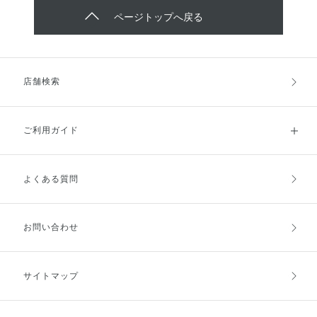
④ 中指で、目頭から目じりへ、目の上の3ヵ
ページトップへ戻る
所をやさしく押します。
店舗検索
ご利用ガイド
よくある質問
ご利用ガイドトップ
ご注文方法
お支払方法
送料・配送
お問い合わせ
キャンセル・返品・交換
ポイント・クーポン
サイトマップ