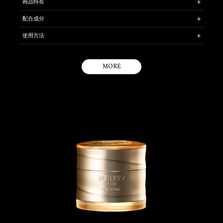
商品特長
肌悩みが深く、強くなるほど、スキンケアへの期待が高まるのにその
配合成分
効果が実感できないジレンマを帳消しにする美容液。
［美容成分］ ＊リブーティングCPX〔ウコン根茎エキス・ゴールデンカ
美容成分リブーティングCPXを、無数のマイクロカプセルひとつひと
使用方法
モミールエキス・金時ショウガエキス〕 ＊マテ茶エキス ＊ハナショウガ
つに凝縮。
エキス ＊タチジャコウソウエキス ＊センキュウ水 ＊グリセリン（保
生命感みなぎる力強いハリ・弾力を呼び覚まし、引き締まった印象の
朝・夜のお手入れに、化粧水で肌をととのえたあとにお使いくださ
湿）
肌へ導きます。
い。
［ハリ感アップ成分］ ＊SMAS バウンシングエレメント
MORE
マテ茶エキスを配合した「活力感をあたえるエッセンスベース」にリ
手のひらにポンプを2 ～ 3 回押した量をとり、肌になじませます。
ブーティングCPX配合のマイクロカプセルが融合。
ゴールデンカモミールエキスはクリサンテルムインジクムエキス、金時ショ
※ 中身が出にくくなったときは、ポンプをはずし手のひらにうけ、指でカプ
手のひらにカプセルがフレッシュに弾け、とろんと濃厚なエッセンス
ウガエキスはショウガ根エキス、マテ茶エキスはマテチャ葉エキス、タチジ
セルをつぶしてからお使いください。
ャコウソウエキスはタチジャコウソウ花／葉／茎エキス、SMAS バウンシン
ベースと混ざり合い、角層まで溶けこむように浸透します。
グエレメントは水添レシチン・アルギン酸Na・ミリスチン酸イソプロピル・
コレステロール・ゴツコラ〔ツボクサ〕エキス・レイシエキスです。
引き上がるような密着感で上向きのハリをあたえます。ベースにはナ
ノサイズのリン脂質が入っており、キメひとつひとつがツヤやかに輝
くうるおいに満ちた肌を実現します。
プレステジアス独自のSMAS Rビルド テクノロジー※を搭載。
さらにバウンシングヴェール（ハリの素）で進化した「SMASバウンシ
ングエレメント」を採用。
肌の隙間を充たし、ハリのあるしなやかな肌を実現します。
肌の生命感を呼び覚ますような、エナジャイズドフローラルの香りで
す。
アレルギーテスト済み（すべてのかたにアレルギーが起きないという
わけではありません。）