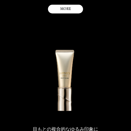
るさ溢れる、いきいきとした肌印象を叶えます。
［保湿成分］ ＊ハナショウガエキス ＊タチジャコウソウエキス ＊セ
MORE
プレステジアス独自のSMAS R ビルド テクノロジー※2を搭載。さらに
ンキュウ水 ＊アセチルヘキサペプチドー8 ＊グリセリン
バウンシングヴェール（ハリの素）で進化した“SMAS バウンシングエ
［ハリ感アップ成分］ ＊SMASバウンシングエレメント
レメント”を採用。肌の隙間を充たし、ハリと弾力感のあるしなやかな
肌を実現します。
＊（目から下用）ロウアーゾーン クリーム
肌の生命感を呼び覚ますような、エナジャイズドフローラルの香りで
す。
［保湿成分］ ＊ハナショウガエキス ＊タチジャコウソウエキス ＊セ
おやすみ前のお手入れの最後にお使いください。
ンキュウ水 ＊BCAA成分 ＊グリセリン ＊グリセリン
パラベンフリー
［ハリ感アップ成分］ ＊SMASバウンシングエレメント
内ぶたをはずし、下用クリーム、上用クリームの順にお使いくださ
［弾力感アップ成分］ ＊SMASバウンシングゲル
アレルギーテスト済み（すべてのかたにアレルギーが起きないという
い。
わけではありません。）
添付のスパチュラまたは指先に下用クリーム（パール粒1個くらいの
タチジャコウソウエキスはタチジャコウソウ花／葉／ 茎エキス、SMASバウ
ンシングエレメントは水添レシチン・アルギン酸Na・ミリスチン酸イソプロ
量）をとり、指先で両頬・あごの3ヵ所におき、図のように目から下の
※1 角層まで ※2 ハリ・ツヤで立体感のある肌へ導く、ハナショウガ・タチ
ピル・コレステロール・ゴツコラ〔ツボクサ〕エキス・レイシエキス、BCAA
ジャコウソウエキス配合テクノロジー。
顔半分にのばします。
成分はバリン、SMASバウンシングゲルは（PEG－240 ／デシルテトラデセス
－20 ／ HDI）コポリマー・ポロキサマー407・（PPG－12 ／ SMDI ）コポリ
そのあと、スパチュラまたは指先に上用クリーム（米粒2 個くらいの
＊SMAS：Skin Moisture Activation System
マー、スムースオイルは（ジメチコン／ビニルジメチコン）クロスポリマー
量）をとり、指先で眉間におき、目から上の顔半分にのばします。
です。
＊（目から上用）アッパーゾーン クリーム
効果的な使用方法
ゴールドの輝きを放つ、なめらかなテクスチャーで、肌を心地よく包
みこむクリームです。こわばった肌を解きほぐすようにふっくらやわ
下用クリーム、上用クリームをのばしたあとに行ってください。
らげ、額のすみずみまで美しい、しなやかなハリに満ちた肌に導きま
① 親指をあご先の裏にあて、人さし指を小鼻
す。
の横に置きます。
消えるようにスーッと浸透。軽いタッチでありながら、ウォーターイ
ンオイル処方のため、たっぷりのオイルをベースに配合できました。
目もとの複合的なゆるみ印象に