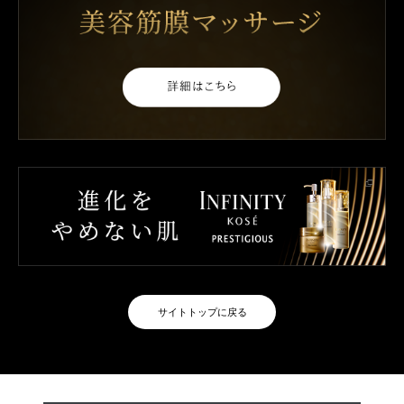
プレステジアス独自のSMAS R ビルド テクノロジー※を搭載。さらに
効果的な使用方法
バウンシングヴェール（ハリの素）で進化した“SMAS バウンシングエ
レメント”を採用。肌の隙間を充たし、ハリと弾力のあるしなやかな肌
両方の目のまわりの肌に、軽くなじませてから行ってください。
を実現します。やわらかさと、ゆるみのないハリ感を両立し、輝き溢
れるツヤを与え、美しさ際立つ存在感を生み出します。
① 親指をあごの下にあて、マッサージの支点
にします。中指と薬指を、目の下の目頭か
肌の生命感を呼び覚ますような、エナジャイズドフローラルの香りで
ら目じりへやさしくすべらせます。
す。
パラベンフリー
アレルギーテスト済み（すべてのかたにアレルギーが起きないという
わけではありません。）
② 中指で、目頭から目じりへ、目の下の3ヵ
※ ハリ・ツヤで立体感のある肌へ導く、ハナショウガ・タチジャコウソウエ
所をやさしく押します。
キス配合テクノロジー。
＊SMAS：Skin Moisture Activation System
③ 中指と薬指を、目の上の目頭から目じりへ
サイトトップに戻る
やさしくすべらせます。