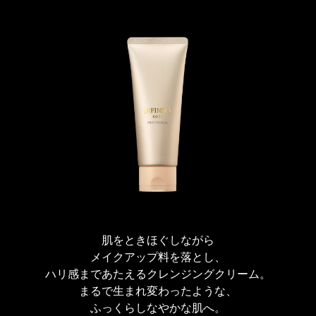
ワッと溶け出し、洗い流しもスムーズです。
オイルマッサージをしたあとのように肌がほぐれ、ふかふかでやわら
か、しっとりしなやかな肌にととのえます。
ボタニカルオイル配合のバームが、キメひとつひとつが生まれ変わっ
たようにリセットします。
キメをととのえ、明るい透明感をあたえます。
パラベンフリー・鉱物油フリー
肌の生命感を呼び覚ますような、エナジャイズドフローラルの香りで
す。
くすみは古い角質、よごれは酸化皮脂・大気中の微粒子（ちり・ほこり）な
ど。
※
ハリ・ツヤで立体感のある肌へ導く、ハナショウガ・タチジャコウソウエ
キス配合テクノロジー。
肌をときほぐしながら
メイクアップ料を落とし、
ハリ感まであたえるクレンジングクリーム。
まるで生まれ変わったような、
ふっくらしなやかな肌へ。