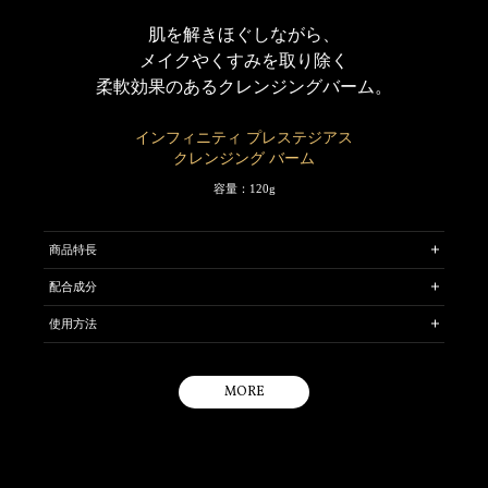
肌を解きほぐしながら、
メイクやくすみを取り除く
柔軟効果のあるクレンジングバーム。
インフィニティ プレステジアス
クレンジング バーム
容量：120g
商品特長
上質な美容オイルを濃縮した、バーム状のクレンジング料です。コク
配合成分
のあるバームが肌温度でとろけ、肌を解きほぐしながらメイクアップ
［保湿成分］ ＊ハナショウガエキス ＊タチジャコウソウエキス［ワイル
料や気になるくすみ・よごれをやさしく取り除きます。
使用方法
ドタイム］ ＊ボタニカルオイル
潤いを閉じこめるオイルのエモリエント効果により肌をやわらげ、ふ
乾いた手のひらに、添付のスパチュラでさくらんぼ粒くらいの量をと
っくらハリ感のあるキメ細かな肌へ導きます。
タチジャコウソウエキスはタチジャコウソウ花／葉／茎エキス、ボタニカル
り、指先でファンデーションなどのメイクアップ料とよくなじませな
オイルは植物性スクワランです。
※
がら、顔全体にのばします。
MORE
プレステジアス独自のSMAS Rビルド テクノロジー
を搭載。
そのあと、水かぬるま湯で洗い流します。
フォンダンショコラの感触をヒントに開発。バームを形作ることがで
きる最小限の固形オイルの配合比率を見出し、ボタニカルオイルを含
む濃厚な美容オイルをぎゅっと包みこみました。絶妙にやわらかく、
なめらかな取れ感がありながら、肌上でとろけるようにオイルがジュ