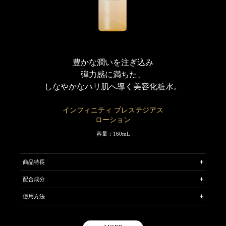
豊かな潤いを注ぎ込み
弾力感に満ちた、
しなやかなハリ肌へ導く美容化粧水。
インフィニティ プレステジアス
ローション
容量：160mL
商品特長
美容成分を贅沢なまでに配合し、弾力感あふれる肌にととのえる美容
配合成分
化粧水です。豊かな潤いを肌のすみずみまで瞬時に注ぎ込み、キメひ
［保湿成分］＊ハナショウガエキス ＊タチジャコウソウエキス ＊センキ
とつひとつが上向きに持ち上がったような、しなやかなハリをあたえ
使用方法
ュウ水 ＊グリセリン
ます。
［ハリ感アップ成分］＊SMASバウンシングエレメント
洗顔後、手のひらまたはコットンにポンプを3 ～ 4 回押した量をと
※
プレステジアス独自のSMAS Rビルド テクノロジー
を搭載。
り、やさしくパッティングするように肌になじませます。
さらにバウンシングヴェール（ハリの素）で進化した“SMASバウンシ
タチジャコウソウエキスはタチジャコウソウ花／葉／茎エキス、SMASバウン