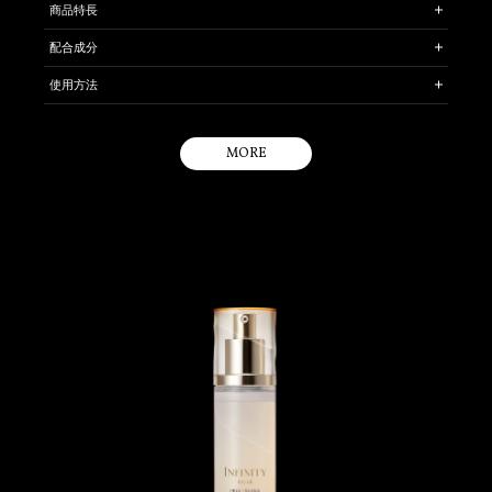
商品特長
しっとりクリーミーで濃密な泡が豊かに立つ、乳液仕立ての洗顔料で
配合成分
す。気になるくすみ・よごれを取り除き、角層のすみずみまで浄化。
［保湿成分］ ＊ハナショウガエキス ＊タチジャコウソウエキス ＊セン
素肌が磨きあげられたような、つるんとしなやかな肌に洗いあげま
使用方法
キュウ水 ＊ボタニカルオイル
す。
手のひらと顔をぬらしてから、ポンプを1～ 2 回押した量をとり、よく
※
プレステジアス独自のSMAS Rビルド テクノロジー
を搭載。
タチジャコウソウエキスはタチジャコウソウ花／葉／茎エキス、ボタニカル
泡立てて洗顔し、充分にすすぎます。
オイルは植物性スクワランです。
MORE
乳液のスキンケア効果で洗顔ができたら、という想いから誕生。クリ
ア成分と泡質成分とボタニカルオイルの最適なバランスの処方開発に
より実現。乳液仕立てのとろんと濃厚なベースが素早く豊かに泡立
ち、キメ細かくやわらかな泡に心地よく包まれます。ボタニカルオイ
ルを抱えた泡が、キメひとつひとつを生まれかわらせるようにリセッ
トします。
泡切れがよく、しっとりなめらかな肌にととのえます。
キメをととのえ、明るい透明感をあたえます。
パラベンフリー
肌の生命感を呼び覚ますような、エナジャイズドフローラルの香りで
す。
くすみは古い角質、よごれは酸化皮脂・大気中の微粒子（ちり・ほこり）な
ど。
※ ハリ・ツヤで立体感のある肌へ導く、ハナショウガ・タチジャコウソウエ
キス配合テクノロジー。