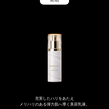
MORE
ングエレメント”を新採用。肌の隙間を充たし、持ち上がるようなハリ
シングエレメントは水添レシチン・アルギン酸Na・ミリスチン酸イソプロピ
ル・コレステロール・ゴツコラ〔ツボクサ〕エキス・レイシエキスです。
感のあるしなやかな肌を実現します。
保湿力の高いペースト状オイルを特殊技術により微細に処理し溶け込
ませ配合。みずみずしくまろやかなタッチで、たっぷりの美容成分を
含んだ潤いを深部に瞬時に注ぎ込みます。豊かな潤いとハリ感のある
肌に導きます。
澄みわたるような明るい肌にととのえます。
パラベンフリー
アレルギーテスト済み（すべてのかたにアレルギーが起きないという
わけではありません。）
肌の生命感を呼び覚ますような、エナジャイズドフローラルの香りで
す。
※ ハリ・ツヤで立体感のある肌へ導く、ハナショウガ・タチジャコウソウエ
キス配合テクノロジー。
充実したハリをあたえ
メリハリのある弾力肌へ導く美容乳液。