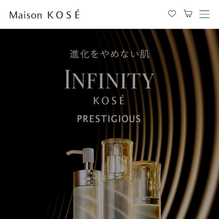
メ
ニ
ュ
ー
を
開
閉
す
る