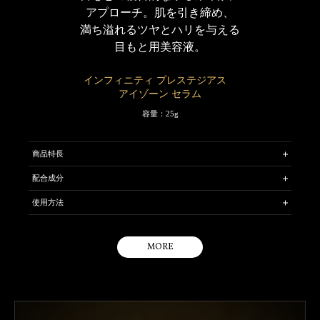
アプローチ。
肌を引き締め、
スムースオイルを最高濃度※で配合。ベタつきのもととなる成分を最
小限に抑えた処方のため、フォギーでなめらかな肌へ。
満ち溢れるツヤとハリを与える
目もと用美容液。
※自社内比
② 人さし指の側面を使い、フェイスラインを
引き上げるように、こめかみまでスライド
させます。
＊（目から下用）ロウアーゾーン クリーム
インフィニティ プレステジアス
アイゾーン セラム
ひとたび触れると虜になってしまう、甘美なコクのある感触で、肌温
で心地よく溶けこむクリームです。“ バターのようなコク感はあって
容量：25g
も、ベタつかない”心地よさを叶えるため、肌なじみのよいオイルをは
じめ複数のオイルを厳選配合。
③ 手のひら全体を額にぴったりと密着させ、
商品特長
はえぎわに向かって左右交互に引き上げま
豊潤なオイルと、うるおいで充たす保湿成分とのダブル効果でやわら
す。
げ、ゆるみが気になる肌を鍛え上げるように、すっきり引き締まった
贅沢に処方されたアイセラムが、まなざしに革新をもたらす。目もと
配合成分
印象へ。
から始まる集中ケアで、輝き溢れるツヤとゆるみのないハリ感、顔立
［保湿成分］ ＊ハナショウガエキス ＊タチジャコウソウエキス ＊セ
ち印象まで変えてしまうほどの、みなぎる生命感を目もとに与えま
フェイスラインまで美しい、ハリ・弾力感に満ちたツヤやかな肌を叶
使用方法
ンキュウ水 ＊アセチルヘキサペプチドー8 ＊BCAA成分 ＊グリセリ
す。
えます。
ン
お手入れの最後にお使いください。
充実感のある、オイルリッチなテクスチャー。確かな効果を期待させ
［ハリ感アップ成分］ ＊SMASバウンシングエレメント
※クリームをお使いのかたは、そのあとに本品をお使いください。
る、濃密なタッチ。繊細な目もとにやさしく、花びらのようになめら
［弾力感アップ成分］ ＊SMASバウンシングゲル
MORE
かに溶けこみフィットするトータルケアで、明るさ溢れるいきいきと
使いはじめは、中身が出るまでポンプを数回押してください。
した肌印象を叶えます。
タチジャコウソウエキスはタチジャコウソウ花／葉／茎エキス、BCAA成分は
指先にポンプを1 回押した量をとり、両方の目のまわりの肌にていねい
バリン、SMASバウンシングエレメントは水添レシチン・アルギン酸Na・ミ
目もとの複合的なゆるみ印象にアプローチ。目もとの輝きにこだわ
になじませます。
リスチン酸イソプロピル・コレステロール・ゴツコラ〔ツボクサ〕エキス・
り、光の屈折率の高いオイルを配合。密着するヴェールによって、ツ
レイシエキス、SMASバウンシングゲルは（PEG－240 ／デシルテトラデセス
メイクアップをするときは、やや少なめの量をお使いください。。
－20 ／ HDI ）コポリマー・ポロキサマー407・（PPG-12 ／ SMDI)コポリマー
ヤ高さが持続します。
です。