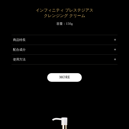
インフィニティ プレステジアス
クレンジング クリーム
容量：150g
商品特長
上質な美容成分やボタニカルオイルを贅沢に配合。乾燥の気になる肌
配合成分
も、使うたびにうるおいをあたえ、生まれ変わったような、ふっくら
［保湿成分］ ＊ハナショウガエキス ＊タチジャコウソウエキス ＊ボ
ハリのある肌に導くクレンジングクリームです。
使用方法
タニカルオイル
クリアエモリエント処方を採用。肌をときほぐしながら、メイクアッ
乾いた手のひらにさくらんぼ粒くらいの量をとり、両ほほ・ひたい・
※1
プ料や気になるくすみ・よごれなどのスキンノイズ
をやさしく取り
タチジャコウソウエキスはタチジャコウソウ花／葉／茎エキス、ボタニカル
鼻・あごの5カ所におきます。
除き、磨き上げられたようなしなやかな肌に導きます。
オイルは植物性スクワランです。
MORE
指先でファンデーションなどのメイクアップ料や肌のよごれとよくな
※2
プレステジアス独自のSMAS Rビルド テクノロジー
を搭載。
じませながら、顔全体にのばします。
ていねいにスキンケアしたあとのような、やわらかくキメ細やかで、
そのあと、ティッシュペーパーで肌をつよくこすらないように注意し
明るい透明感のある肌を叶えます。
ながらていねいにふきとるか、水またはぬるま湯で洗い流してくださ
い。
肌の生命感を呼び覚ますような、エナジャイズドフローラルの香りで
す。
このあと洗顔料をお使いください。
パラベンフリー
くすみは古い角質によるもの、よごれは酸化皮脂・大気中の微粒子（ちり・
ほこり）などです。