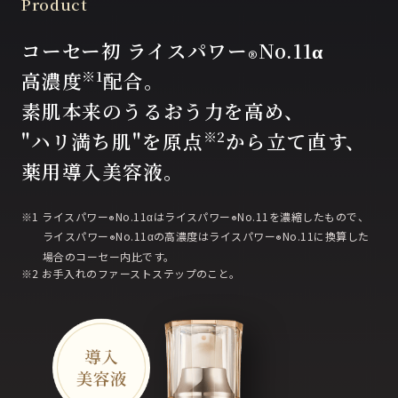
Product
コーセー初 ライスパワー
No.11α
®
※1
高濃度
配合。
素肌本来のうるおう力を高め、
※2
"ハリ満ち肌"を原点
から立て直す、
薬用導入美容液。
※1 ライスパワー
No.11αはライスパワー
No.11を濃縮したもので、
®
®
ライスパワー
No.11αの高濃度は
ライスパワー
No.11に換算した
®
®
場合のコーセー内比です。
※2 お手入れのファーストステップのこと。