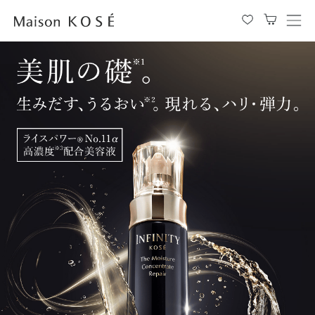
メ
ニ
ュ
ー
を
開
閉
す
る