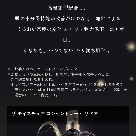
※4
高濃度
配合し、
肌の水分保持能の改善だけでなく、加齢による
「うるおい密度の変化 & ハリ・弾力低下」にも着
目。
あなたも、かつてない"ハリ満ち肌"へ。
※1 お手入れのファーストステップのこと。
※2 セラミドの生成を促し、肌の水分保持能を改善すること。
※3 年齢に応じたお手入れ。
※4 ライスパワー
No.11αはライスパワー
No.11を濃縮したもので、
®
®
ライスパワー
No.11αの高濃度はライスパワー
No.11に換算した
®
®
場合のコーセー内比です。
ザ モイスチュア コンセントレート リペア