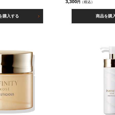
3,300
円
（税込）
を購入する
商品を購