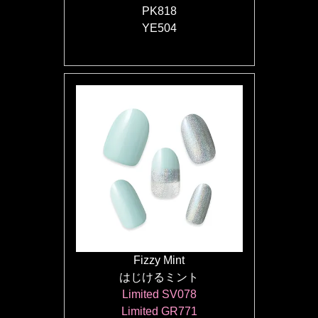
PK818
YE504
Fizzy Mint
はじけるミント
Limited SV078
Limited GR771