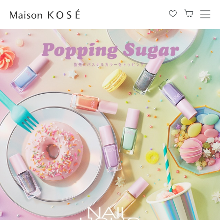
メ
ニ
ュ
ー
を
開
閉
す
る