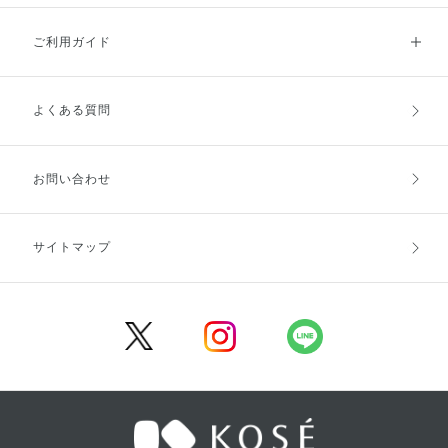
ご利用ガイド
よくある質問
ご利用ガイドトップ
ご注文方法
お支払方法
送料・配送
お問い合わせ
キャンセル・返品・交換
ポイント・クーポン
サイトマップ
定期お届け便
商品レビュー
会員登録