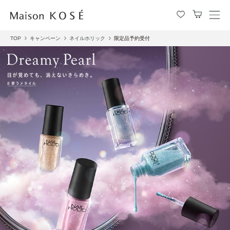
メ
ニ
TOP
キャンペーン
ネイルホリック
限定品予約受付
ュ
ー
を
開
閉
す
る