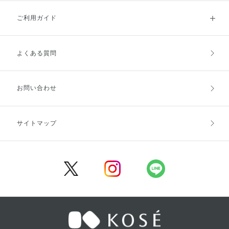
ご利用ガイド
よくある質問
ご利用ガイドトップ
ご注文方法
お支払方法
送料・配送
お問い合わせ
キャンセル・返品・交換
ポイント・クーポン
サイトマップ
定期お届け便
商品レビュー
会員登録