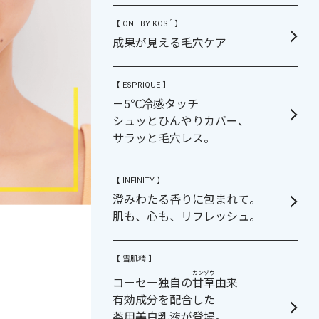
【 ONE BY KOSÉ 】
成果が見える毛穴ケア
【 ESPRIQUE 】
－5℃冷感タッチ
シュッとひんやりカバー、
サラッと毛穴レス。
【 INFINITY 】
澄みわたる香りに包まれて。
肌も、心も、リフレッシュ。
【 雪肌精 】
カンゾウ
コーセー独自の
甘草
由来
有効成分を配合した
薬用美白乳液が登場。