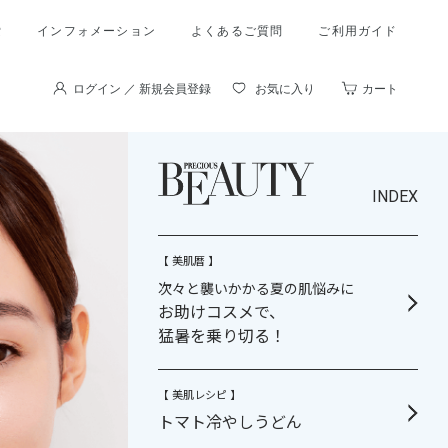
索
インフォメーション
よくあるご質問
ご利用ガイド
ログイン ／ 新規会員登録
お気に入り
カート
INDEX
【 美肌暦 】
次々と襲いかかる夏の肌悩みに
お助けコスメで、
猛暑を乗り切る！
【 美肌レシピ 】
トマト冷やしうどん