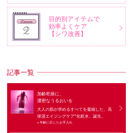
目的別アイテムで
効率よくケア
【シワ改善】
記事一覧
加齢乾燥に、
濃密なうるおいを
大人の肌が求めるすべてを凝縮した、高
※
保湿エイジングケア
化粧水、誕生。
※ 年齢に応じたお手入れ