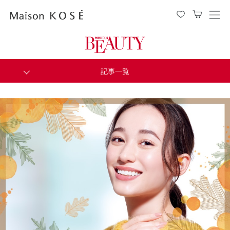
メ
ニ
ュ
ー
を
開
閉
記事一覧
す
る