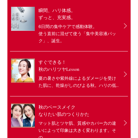
瞬間、ハリ体感。
ずっと、充実感。
6日間の集中ケアで感動体験。
使う直前に混ぜて使う「集中美容液パッ
ク」、誕生。
すぐできる！
秋のハリツヤLesson
夏の暑さや紫外線によるダメージを受け
た肌に、乾燥がしのびよる秋。ハリの低..
秋のベースメイク
なりたい肌のつくりかた
マット肌とツヤ肌、質感やカバー力の違
いによって印象は大きく変わります。そ
の..