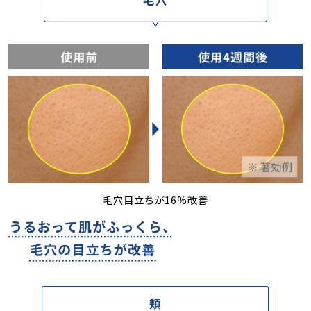
毛穴
毛穴目立ちが16%改善
頬