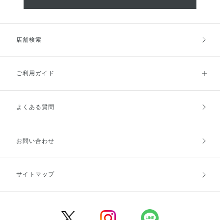
店舗検索
ご利用ガイド
よくある質問
ご利用ガイドトップ
ご注文方法
お支払方法
送料・配送
お問い合わせ
キャンセル・返品・交換
ポイント・クーポン
サイトマップ
定期お届け便
商品レビュー