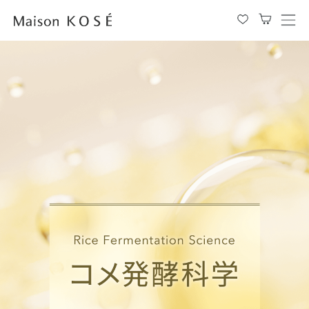
メ
ニ
ュ
ー
を
開
閉
す
る