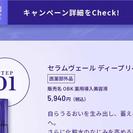
回
キャンペーン詳細をCheck!
定
セラムヴェール ディープリ
医薬部外品
販売名 OBK 薬用導入美容液
5,940
円（税込）
自らうるおいを生み出し、蓄え
へ。
さらに化粧水のなじみを高める