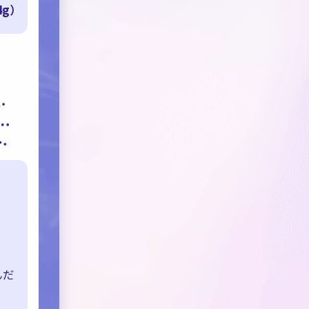
4g）
んだ