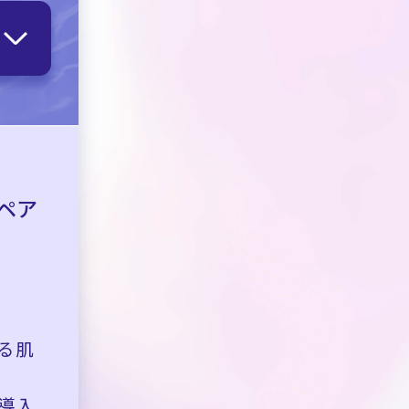
ペア
る肌
導入