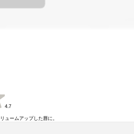
4.7
リュームアップした唇に。