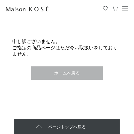
メ
ニ
ュ
ー
を
申し訳ございません。
開
ご指定の商品ページはただ今お取扱いをしており
閉
ません。
す
る
ホームへ戻る
ページトップへ戻る