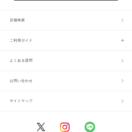
店舗検索
ご利用ガイド
よくある質問
ご利用ガイドトップ
ご注文方法
お支払方法
送料・配送
お問い合わせ
キャンセル・返品・交換
ポイント・クーポン
サイトマップ
定期お届け便
商品レビュー