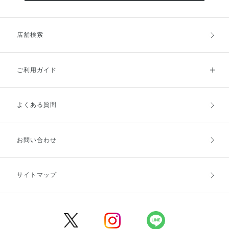
店舗検索
ご利用ガイド
よくある質問
ご利用ガイドトップ
ご注文方法
お支払方法
送料・配送
お問い合わせ
キャンセル・返品・交換
ポイント・クーポン
サイトマップ
定期お届け便
商品レビュー