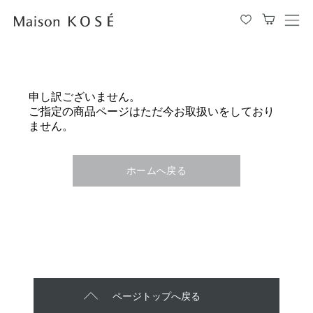
メ
ニ
ュ
ー
を
申し訳ございません。
開
ご指定の商品ページはただ今お取扱いをしており
閉
ません。
す
る
ホームへ戻る
ページトップへ戻る