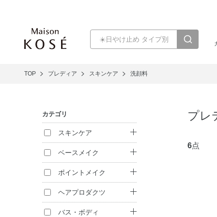
TOP
プレディア
スキンケア
洗顔料
プレ
カテゴリ
スキンケア
6
点
クレンジング
ベースメイク
洗顔料
ファンデーション
ポイントメイク
化粧水
化粧下地
口紅・リキッドル
ヘアプロダクツ
ージュ
乳液
フェイスパウダー
シャンプー
バス・ボディ