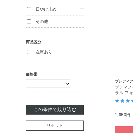
アイシャドウ
クリーム
コンシーラー
トリートメント
ボディ洗浄料
日やけ止め
マスカラ
（インバス）
ジェル・美容液
ハンドケア
日やけ止め
その他
チーク
トリートメント
パック・マスク
（アウトバス）
ボディケア・制汗
フレグランス
フェイスカラー
料
商品区分
マッサージ
ヘアスタイリング
化粧雑貨
アイブロウ
セット商品
在庫あり
リップケア
ヘアカラー
美容サプリメント
ネイルカラー
セット商品
セット商品
セット商品
価格帯
プレディ
プティメ
ラル フ
この条件で絞り込む
1,650円
リセット