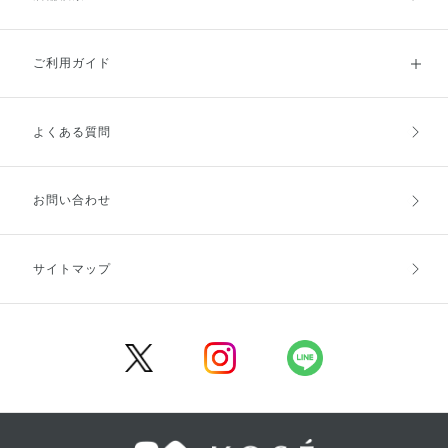
ご利用ガイド
よくある質問
ご利用ガイドトップ
ご注文方法
お支払方法
送料・配送
お問い合わせ
キャンセル・返品・交換
ポイント・クーポン
サイトマップ
定期お届け便
商品レビュー
会員登録