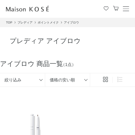
メ
ニ
TOP
プレディア
ポイントメイク
アイブロウ
ュ
ー
を
プレディア アイブロウ
開
閉
す
る
アイブロウ 商品一覧
（1点）
絞り込み
価格の安い順