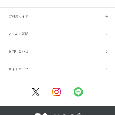
ご利用ガイド
よくある質問
ご利用ガイドトップ
ご注文方法
お支払方法
送料・配送
お問い合わせ
キャンセル・返品・交換
ポイント・クーポン
サイトマップ
定期お届け便
商品レビュー
会員登録