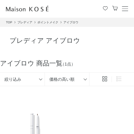
メ
ニ
TOP
プレディア
ポイントメイク
アイブロウ
ュ
ー
を
プレディア アイブロウ
開
閉
す
る
アイブロウ 商品一覧
（1点）
絞り込み
価格の高い順