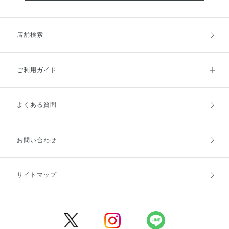
店舗検索
ご利用ガイド
よくある質問
ご利用ガイドトップ
ご注文方法
お支払方法
送料・配送
お問い合わせ
キャンセル・返品・交換
ポイント・クーポン
サイトマップ
定期お届け便
商品レビュー