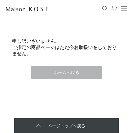
メ
ニ
ュ
ー
を
申し訳ございません。
開
ご指定の商品ページはただ今お取扱いをしており
閉
ません。
す
る
ホームへ戻る
ページトップへ戻る