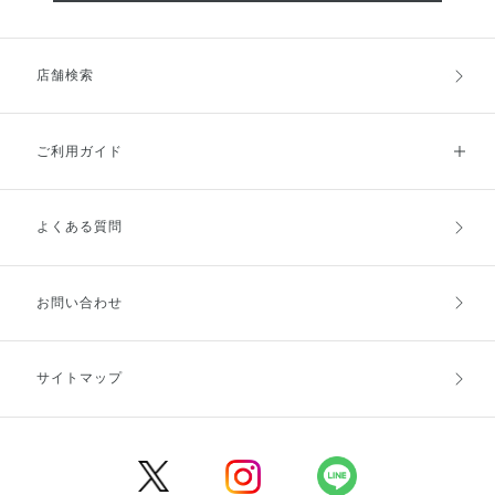
店舗検索
ご利用ガイド
よくある質問
ご利用ガイドトップ
ご注文方法
お支払方法
送料・配送
お問い合わせ
キャンセル・返品・交換
ポイント・クーポン
サイトマップ
定期お届け便
商品レビュー