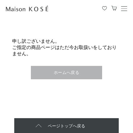
メ
ニ
ュ
ー
を
申し訳ございません。
開
ご指定の商品ページはただ今お取扱いをしており
閉
ません。
す
る
ホームへ戻る
ページトップへ戻る