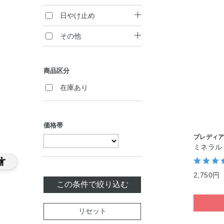
アイシャドウ
クリーム
コンシーラー
トリートメント
ボディ洗浄料
日やけ止め
マスカラ
（インバス）
ジェル・美容液
ハンドケア
日やけ止め
その他
チーク
トリートメント
パック・マスク
（アウトバス）
ボディケア・制汗
フレグランス
フェイスカラー
料
商品区分
マッサージ
ヘアスタイリング
化粧雑貨
アイブロウ
セット商品
在庫あり
リップケア
ヘアカラー
美容サプリメント
ネイルカラー
セット商品
セット商品
セット商品
価格帯
プレディ
ミネラル
2,750円
この条件で絞り込む
リセット