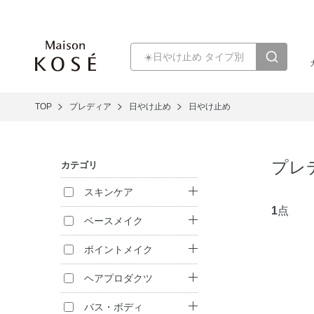
TOP
プレディア
日やけ止め
日やけ止め
プレ
カテゴリ
スキンケア
1
点
クレンジング
ベースメイク
洗顔料
ファンデーション
ポイントメイク
化粧水
化粧下地
口紅・リキッドル
ヘアプロダクツ
ージュ
乳液
フェイスパウダー
シャンプー
バス・ボディ