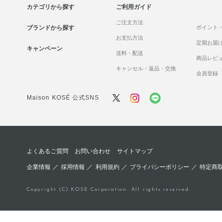
カテゴリから探す
ご利用ガイド
ご注文方法
ブランドから探す
ポイント
お支払方法
定期お届
キャンペーン
送料・配送
商品レビ
キャンセル・返品・交換
会員登録
Maison KOSÉ 公式SNS
よくあるご質問
お問い合わせ
サイトマップ
企業情報
／
採用情報
／
利用規約
／
プライバシーポリシー
／
特定商
Copyright (C) KOSE Corporation. All rights reserved.