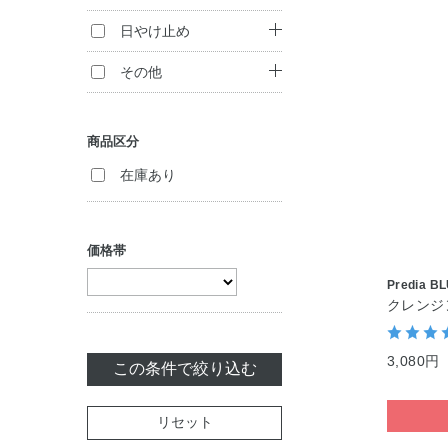
アイシャドウ
クリーム
コンシーラー
トリートメント
ボディ洗浄料
日やけ止め
マスカラ
（インバス）
ジェル・美容液
ハンドケア
日やけ止め
その他
チーク
白髪染め
パック・マスク
ボディケア・制汗
フレグランス
フェイスカラー
ヘアカラー
料
商品区分
マッサージ
化粧雑貨
アイブロウ
セット商品
在庫あり
リップケア
美容サプリメント
ネイルカラー
価格帯
Predia B
クレンジン
3,080円
この条件で絞り込む
リセット