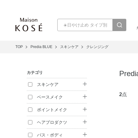
TOP
Predia BLUE
スキンケア
クレンジング
Pre
カテゴリ
スキンケア
2
点
クレンジング
ベースメイク
洗顔料
ファンデーション
ポイントメイク
化粧水
化粧下地
口紅・リキッドル
ヘアプロダクツ
ージュ
乳液
フェイスパウダー
シャンプー
バス・ボディ