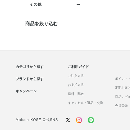
ジェル・美容液
コンシーラー
マスカラ
ハンドケア
日やけ止め
その他
トリートメント（インバ
パック・マスク
セット商品
ス）
チーク
入浴剤
フレグランス
商品を絞り込む
マッサージ
トリートメント（アウトバ
フェイスカラー
ボディケア・制汗料
メンズ
ス）
リップケア
アイブロウ
セット商品
化粧雑貨
ヘアスタイリング
セット商品
ネイルカラー
美容サプリメント
ヘアカラー
ネイルケア
セット商品
カテゴリから探す
ご利用ガイド
セット商品
ご注文方法
ブランドから探す
ポイント
お支払方法
定期お届
キャンペーン
送料・配送
商品レビ
キャンセル・返品・交換
会員登録
Maison KOSÉ 公式SNS