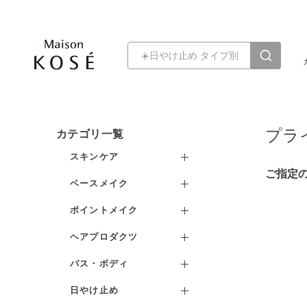
プラ
カテゴリ一覧
スキンケア
ご指定
クレンジング
ベースメイク
洗顔料
ファンデーション
ポイントメイク
化粧水
化粧下地
口紅・リキッドルージュ
ヘアプロダクツ
乳液
フェイスパウダー
アイシャドウ
シャンプー
バス・ボディ
クリーム
コントロールカラー
アイライナー
ヘアパック・コンディショ
ボディ洗浄料
日やけ止め
ナー