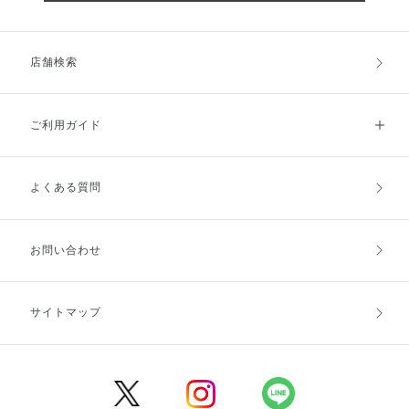
店舗検索
ご利用ガイド
よくある質問
ご利用ガイドトップ
ご注文方法
お支払方法
送料・配送
お問い合わせ
キャンセル・返品・交換
ポイント・クーポン
サイトマップ
定期お届け便
商品レビュー