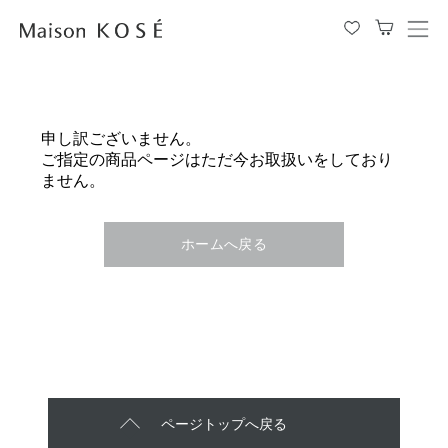
メ
ニ
ュ
ー
を
申し訳ございません。
開
ご指定の商品ページはただ今お取扱いをしており
閉
ません。
す
る
ホームへ戻る
ページトップへ戻る