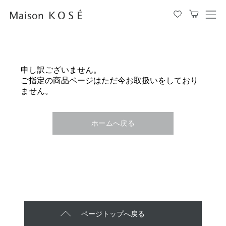
メ
ニ
ュ
ー
を
申し訳ございません。
開
ご指定の商品ページはただ今お取扱いをしており
閉
ません。
す
る
ホームへ戻る
ページトップへ戻る