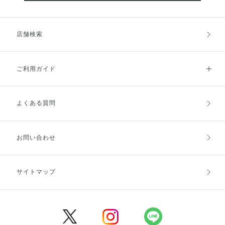
店舗検索
ご利用ガイド
よくある質問
ご利用ガイドトップ
ご注文方法
お支払方法
送料・配送
お問い合わせ
キャンセル・返品・交換
ポイント・クーポン
サイトマップ
定期お届け便
商品レビュー