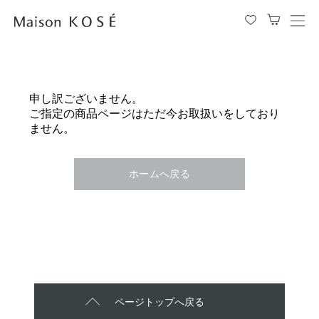
メ
ニ
ュ
ー
を
申し訳ございません。
開
ご指定の商品ページはただ今お取扱いをしており
閉
ません。
す
る
ホームへ戻る
ページトップへ戻る