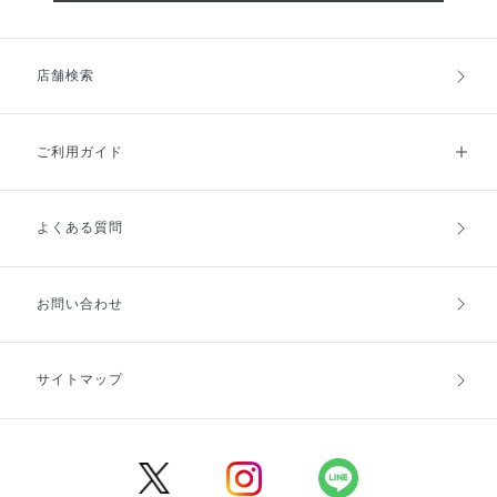
店舗検索
ご利用ガイド
よくある質問
ご利用ガイドトップ
ご注文方法
お支払方法
送料・配送
お問い合わせ
キャンセル・返品・交換
ポイント・クーポン
サイトマップ
定期お届け便
商品レビュー