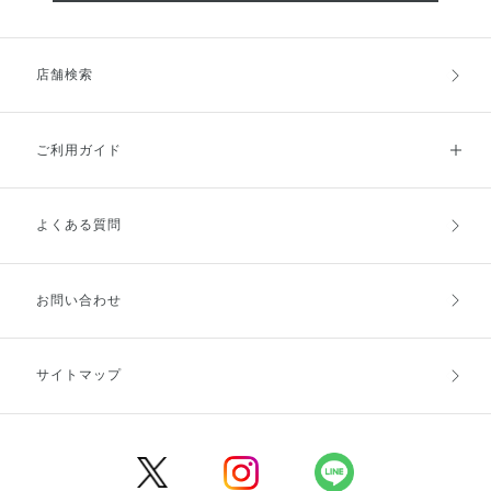
店舗検索
ご利用ガイド
よくある質問
ご利用ガイドトップ
ご注文方法
お支払方法
送料・配送
お問い合わせ
キャンセル・返品・交換
ポイント・クーポン
サイトマップ
定期お届け便
商品レビュー