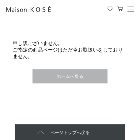
メ
ニ
ュ
ー
を
申し訳ございません。
開
ご指定の商品ページはただ今お取扱いをしており
閉
ません。
す
る
ホームへ戻る
ページトップへ戻る