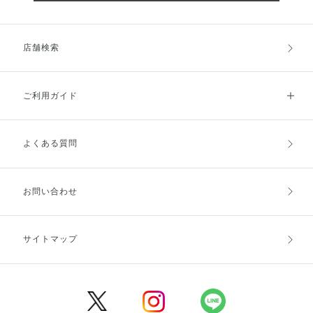
店舗検索
ご利用ガイド
よくある質問
ご利用ガイドトップ
ご注文方法
お支払方法
送料・配送
お問い合わせ
キャンセル・返品・交換
ポイント・クーポン
サイトマップ
定期お届け便
商品レビュー