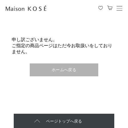
メ
ニ
ュ
ー
を
申し訳ございません。
開
ご指定の商品ページはただ今お取扱いをしており
閉
ません。
す
る
ホームへ戻る
ページトップへ戻る