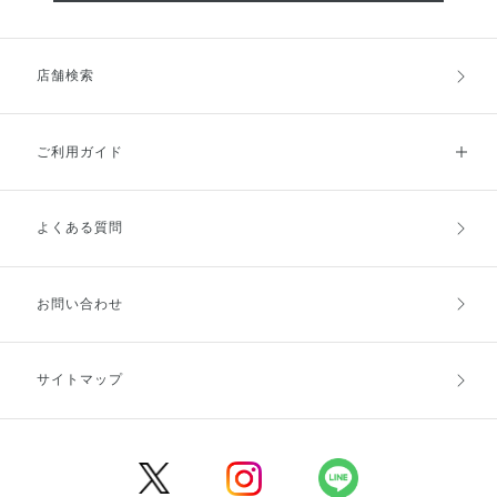
店舗検索
ご利用ガイド
よくある質問
ご利用ガイドトップ
ご注文方法
お支払方法
送料・配送
お問い合わせ
キャンセル・返品・交換
ポイント・クーポン
サイトマップ
定期お届け便
商品レビュー