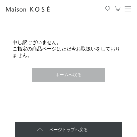
メ
ニ
ュ
ー
を
申し訳ございません。
開
ご指定の商品ページはただ今お取扱いをしており
閉
ません。
す
る
ホームへ戻る
ページトップへ戻る