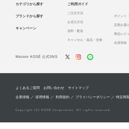
カテゴリから探す
ご利用ガイド
ご注文方法
ブランドから探す
ポイント
お支払方法
定期お届
キャンペーン
送料・配送
商品レビ
キャンセル・返品・交換
会員登録
Maison KOSÉ 公式SNS
よくあるご質問
お問い合わせ
サイトマップ
企業情報
／
採用情報
／
利用規約
／
プライバシーポリシー
／
特定商
Copyright (C) KOSE Corporation. All rights reserved.