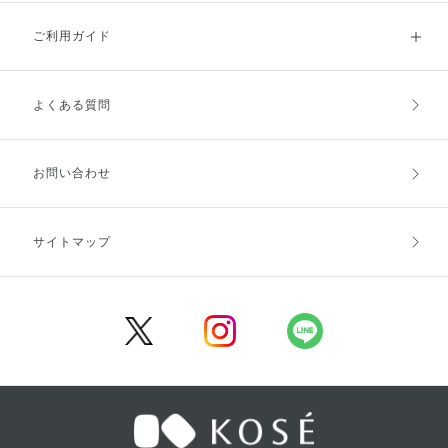
ご利用ガイド
よくある質問
ご利用ガイドトップ
ご注文方法
お支払方法
送料・配送
お問い合わせ
キャンセル・返品・交換
ポイント・クーポン
サイトマップ
定期お届け便
商品レビュー
会員登録