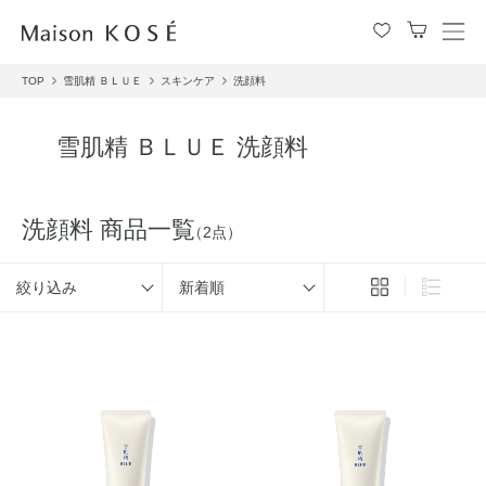
メ
ニ
TOP
雪肌精 ＢＬＵＥ
スキンケア
洗顔料
ュ
ー
を
雪肌精 ＢＬＵＥ 洗顔料
開
閉
す
る
洗顔料 商品一覧
（2点）
絞り込み
新着順