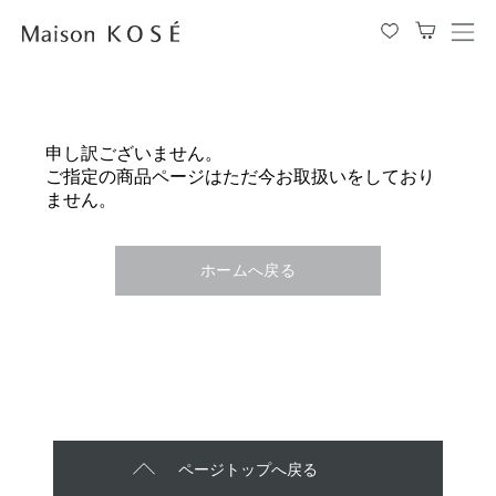
メ
ニ
ュ
ー
を
申し訳ございません。
開
ご指定の商品ページはただ今お取扱いをしており
閉
ません。
す
る
ホームへ戻る
ページトップへ戻る