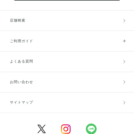
店舗検索
ご利用ガイド
よくある質問
ご利用ガイドトップ
ご注文方法
お支払方法
送料・配送
お問い合わせ
キャンセル・返品・交換
ポイント・クーポン
サイトマップ
定期お届け便
商品レビュー