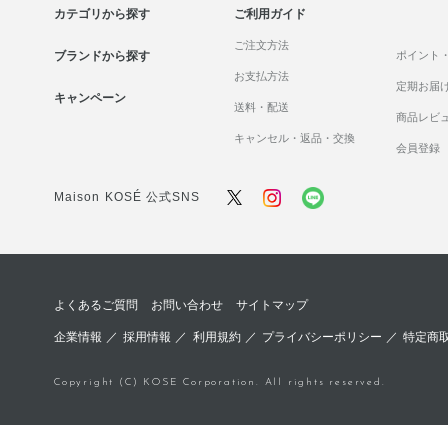
カテゴリから探す
ご利用ガイド
ご注文方法
ブランドから探す
ポイント
お支払方法
定期お届
キャンペーン
送料・配送
商品レビ
キャンセル・返品・交換
会員登録
Maison KOSÉ 公式SNS
よくあるご質問
お問い合わせ
サイトマップ
企業情報
／
採用情報
／
利用規約
／
プライバシーポリシー
／
特定商
Copyright (C) KOSE Corporation. All rights reserved.