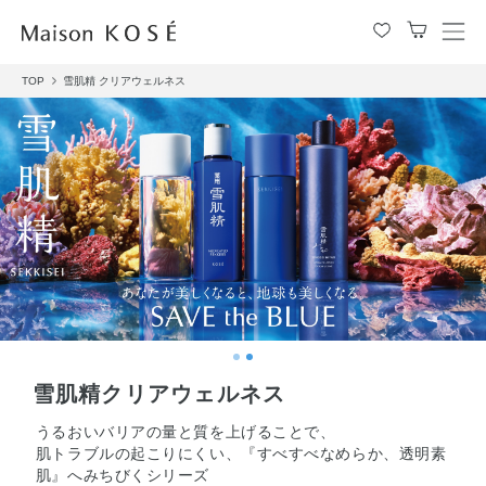
メ
ニ
TOP
雪肌精 クリアウェルネス
ュ
ー
を
開
閉
す
る
雪肌精クリアウェルネス
うるおいバリアの量と質を上げることで、
肌トラブルの起こりにくい、『すべすべなめらか、透明素
肌』へみちびくシリーズ