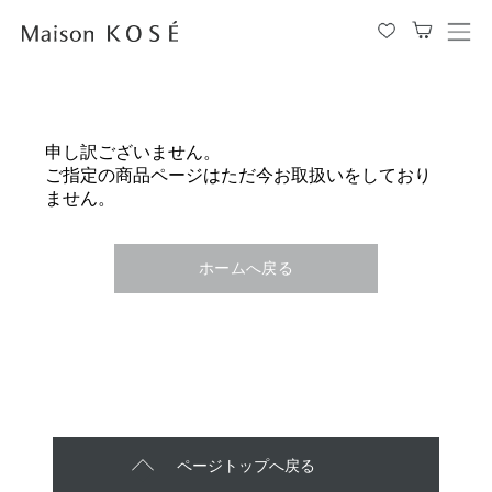
メ
ニ
ュ
ー
を
申し訳ございません。
開
ご指定の商品ページはただ今お取扱いをしており
閉
ません。
す
る
ホームへ戻る
ページトップへ戻る