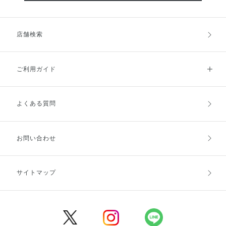
店舗検索
ご利用ガイド
よくある質問
ご利用ガイドトップ
ご注文方法
お支払方法
送料・配送
お問い合わせ
キャンセル・返品・交換
ポイント・クーポン
サイトマップ
定期お届け便
商品レビュー