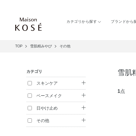
カテゴリから探す
ブランドから
TOP
雪肌精みやび
その他
雪肌
カテゴリ
スキンケア
1
点
クレンジング
ベースメイク
洗顔料
ファンデーション
日やけ止め
化粧水
化粧下地
日やけ止め
その他
乳液
フェイスパウダー
化粧雑貨