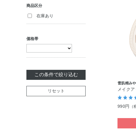
商品区分
クリーム
コンシーラー
在庫あり
ジェル・美容液
パック・マスク
価格帯
セット商品
この条件で絞り込む
雪肌精み
メイクア
リセット
990円
（