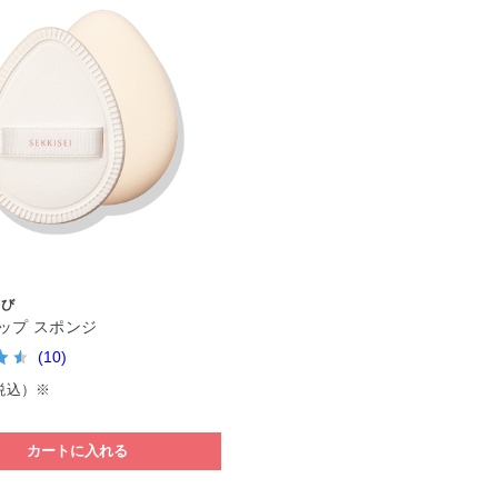
やび
ップ スポンジ
(10)
税込）※
カートに入れる