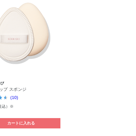
やび
ップ スポンジ
(10)
税込）※
カートに入れる