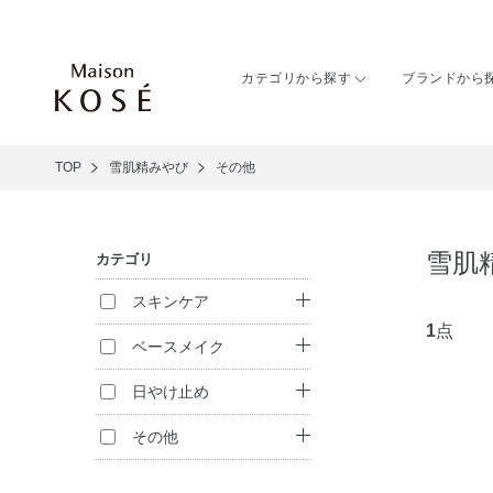
カテゴリから探す
ブランドから
TOP
雪肌精みやび
その他
雪肌
カテゴリ
スキンケア
1
点
クレンジング
ベースメイク
洗顔料
ファンデーション
日やけ止め
化粧水
化粧下地
日やけ止め
その他
乳液
フェイスパウダー
化粧雑貨