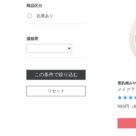
商品区分
クリーム
コンシーラー
在庫あり
ジェル・美容液
パック・マスク
価格帯
セット商品
この条件で絞り込む
雪肌精み
メイクア
リセット
990円
（