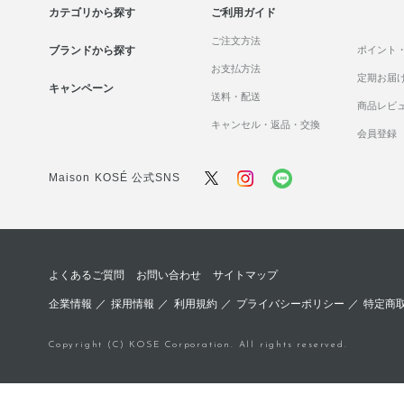
カテゴリから探す
ご利用ガイド
ご注文方法
ブランドから探す
ポイント
お支払方法
定期お届
キャンペーン
送料・配送
商品レビ
キャンセル・返品・交換
会員登録
Maison KOSÉ 公式SNS
よくあるご質問
お問い合わせ
サイトマップ
企業情報
／
採用情報
／
利用規約
／
プライバシーポリシー
／
特定商
Copyright (C) KOSE Corporation. All rights reserved.