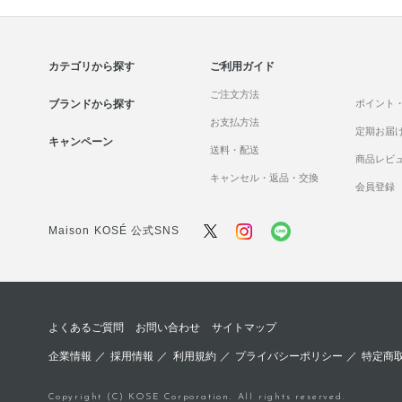
カテゴリから探す
ご利用ガイド
ご注文方法
ブランドから探す
ポイント
お支払方法
定期お届
キャンペーン
送料・配送
商品レビ
キャンセル・返品・交換
会員登録
Maison KOSÉ 公式SNS
よくあるご質問
お問い合わせ
サイトマップ
企業情報
／
採用情報
／
利用規約
／
プライバシーポリシー
／
特定商
Copyright (C) KOSE Corporation. All rights reserved.