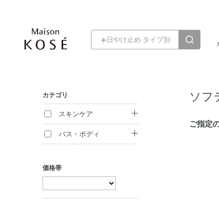
ソフ
カテゴリ
スキンケア
ご指定
クレンジング
バス・ボディ
洗顔料
ボディ洗浄料
価格帯
パック・マスク
セット商品
マッサージ