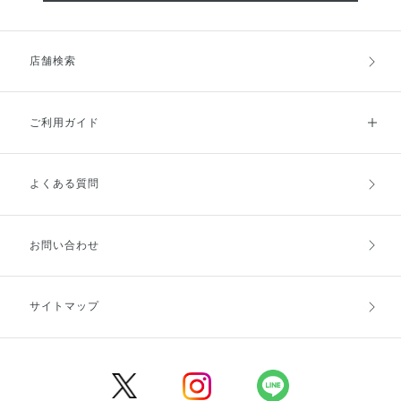
店舗検索
ご利用ガイド
よくある質問
ご利用ガイドトップ
ご注文方法
お支払方法
送料・配送
お問い合わせ
キャンセル・返品・交換
ポイント・クーポン
サイトマップ
定期お届け便
商品レビュー