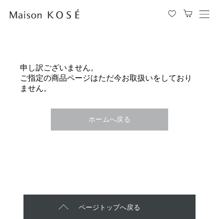
メ
ニ
ュ
ー
を
申し訳ございません。
開
ご指定の商品ページはただ今お取扱いをしており
閉
ません。
す
る
ホームへ戻る
ページトップへ戻る