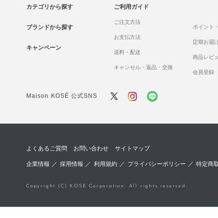
カテゴリから探す
ご利用ガイド
ご注文方法
ブランドから探す
ポイント
お支払方法
定期お届
キャンペーン
送料・配送
商品レビ
キャンセル・返品・交換
会員登録
Maison KOSÉ 公式SNS
よくあるご質問
お問い合わせ
サイトマップ
企業情報
／
採用情報
／
利用規約
／
プライバシーポリシー
／
特定商
Copyright (C) KOSE Corporation. All rights reserved.