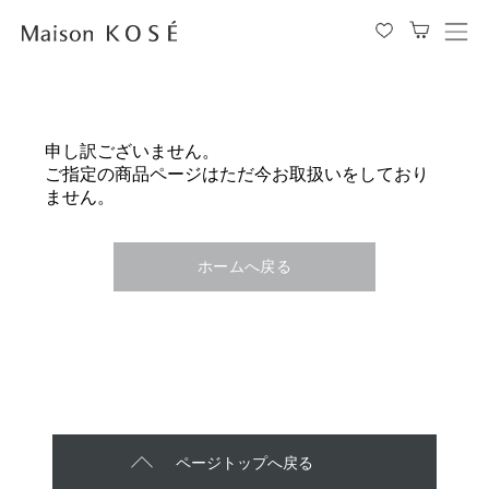
メ
ニ
ュ
ー
を
申し訳ございません。
開
ご指定の商品ページはただ今お取扱いをしており
閉
ません。
す
る
ホームへ戻る
ページトップへ戻る