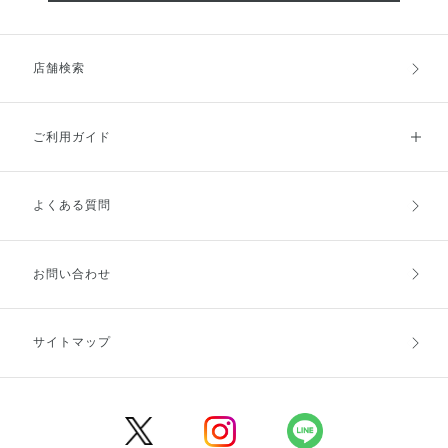
店舗検索
ご利用ガイド
よくある質問
ご利用ガイドトップ
ご注文方法
お支払方法
送料・配送
お問い合わせ
キャンセル・返品・交換
ポイント・クーポン
サイトマップ
定期お届け便
商品レビュー