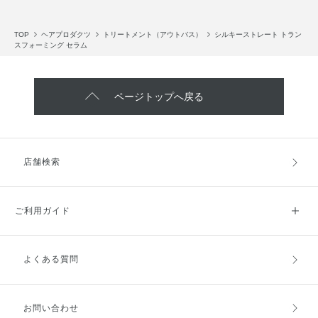
TOP
ヘアプロダクツ
トリートメント（アウトバス）
シルキーストレート トラン
スフォーミング セラム
ページトップへ戻る
店舗検索
ご利用ガイド
よくある質問
ご利用ガイドトップ
ご注文方法
お支払方法
送料・配送
お問い合わせ