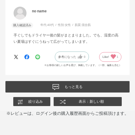
no name
年代:
40代
性別:
女性
肌質:
混合肌
購入確認済み
手ぐしでもドライヤー後の髪がまとまりました。でも、湿度の高
い夏場はすぐにうねって広がってしまいます。
参考になった
0
Like!
1
※お客様の嬉しいお声を選び、掲載しています。（一部、編集も含む）
もっと見る
絞り込み
表示：新しい順
※レビューは、ログイン後の購入履歴画面からご投稿頂けます。