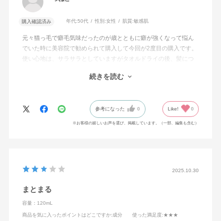
年代:
50代
性別:
女性
肌質:
敏感肌
購入確認済み
元々猫っ毛で癖毛気味だったのが歳とともに癖が強くなって悩ん
でいた時に美容院で勧められて購入して今回が2度目の購入です。
使い心地は、サラサラとしていますがタオルドライの後、髪につ
けてドライヤーをすると次の日
続きを読む
髪にハリが出て猫っ毛がかなり落ち着きます。
いい意味で質感が出ています。お値段も少しお高めと言えばお高
めですが、そんなにたっぷりつけなくても効果はバツグンなので
参考になった
0
Like!
0
意外と長く使用出来ます。匂いもわざとらしい強い匂いでなく上
品なところもとても気に入ってます。
※お客様の嬉しいお声を選び、掲載しています。（一部、編集も含む）
2025.10.30
まとまる
容量：120mL
商品を気に入ったポイントはどこですか
:成分
使った満足度
:★★★