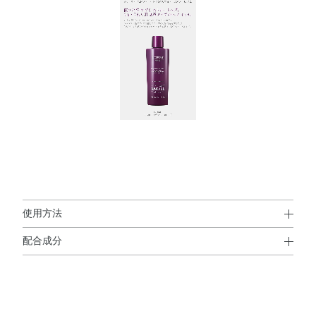
使用方法
配合成分
使用方法
ジメチコン・エタノール・水添ポリイソブテン・水・ミネ
詳しくは、上記の動画をご参照ください。
ラルオイル・マカデミアナッツ油・PG・イソノナン酸イソ
ノニル・グリセリン・アスコルビン酸・アセチルシステイ
●タオルドライ後のぬれた髪に使用します。