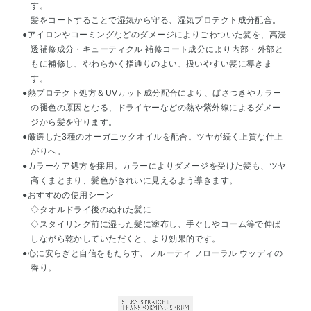
す。
髪をコートすることで湿気から守る、湿気プロテクト成分配合。
●アイロンやコーミングなどのダメージによりごわついた髪を、高浸
透補修成分・キューティクル 補修コート成分により内部・外部と
もに補修し、やわらかく指通りのよい、扱いやすい髪に導きま
す。
●熱プロテクト処方＆UVカット成分配合により、ぱさつきやカラー
の褪色の原因となる、ドライヤーなどの熱や紫外線によるダメー
ジから髪を守ります。
●厳選した3種のオーガニックオイルを配合。ツヤが続く上質な仕上
がりへ。
●カラーケア処方を採用。カラーによりダメージを受けた髪も、ツヤ
高くまとまり、髪色がきれいに見えるよう導きます。
●おすすめの使用シーン
◇タオルドライ後のぬれた髪に
◇スタイリング前に湿った髪に塗布し、手ぐしやコーム等で伸ば
しながら乾かしていただくと、より効果的です。
●心に安らぎと自信をもたらす、フルーティ フローラル ウッディの
香り。