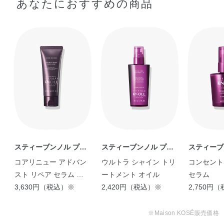
あなたにおすすめの商品
「縮毛矯正するほどでは
ないけど、真っ直ぐ …
sae
スティーブンノル プロ
スティーブンノル プロ
スティーブ
フェッショナル
フェッショナル
フェッショ
コアリニュー アドバン
ウルトラ シャイン トリ
コンセント
スト リペア セラム ミ
ートメント オイル
セラム
ルク
3,630円（税込）※
2,420円（税込）※
2,750円
※Maison KOSÉ販売価格