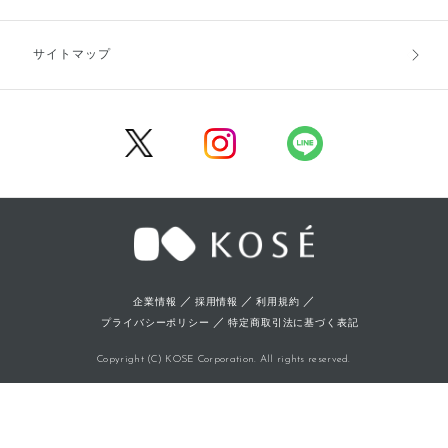
キャンセル・返品・交換
ポイント・クーポン
サイトマップ
定期お届け便
商品レビュー
会員登録
／
／
／
企業情報
採用情報
利用規約
／
プライバシーポリシー
特定商取引法に基づく表記
Copyright (C) KOSE Corporation. All rights reserved.