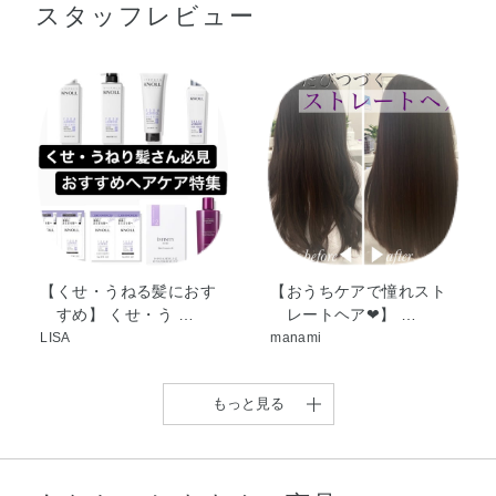
※乾いた髪ではなく、必ずぬれた髪にご使用ください。
スタッフレビュー
ン・アルガニアスピノサ核油・オリーブ果実油・サフラワ
●ボトルを斜めにかたむけて、5回以上良く振ります。
ー油・トコフェロール・ホホバ種子油・BHT・オリーブ脂
●1～2滴ずつ手のひらにとってよくのばし、くせ・うねりが気になる
肪酸エチル・クエン酸・クエン酸Na・メトキシケイヒ酸エ
部分や毛先を中心に塗布し、手ぐしでなじませます。 （一度につ
チルヘキシル・フェノキシエタノール・香料
けすぎるとベタつくので、少量ずつ数回に分けて塗布すると、仕
上がりが良くなります）
使用量は髪の量に合わせて、ご調整ください。
※セミロングで6～8滴が使用量の目安です。
●全体になじませたら、コームなどで伸ばしたい方向にやさしくコー
ミングします。
●手ぐしやコームで毛先方向にまっすぐ軽く伸ばしながら、ドライヤ
ーでよく乾かしてください。
最後は冷風に切り替えて、ブローすると、よりサラサラに仕上が
【くせ・うねる髪におす
【おうちケアで憧れスト
ります。
すめ】 くせ・う …
レートヘア❤︎】 …
LISA
manami
もっと見る