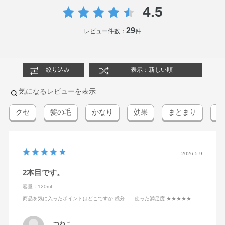
4.5
29
レビュー件数：
件
絞り込み
表示：新しい順
気になるレビューを表示
クセ
髪の毛
かなり
効果
まとまり
手
2026.5.9
2本目です。
容量：120mL
商品を気に入ったポイントはどこですか
:成分
使った満足度
:★★★★★
つねこ