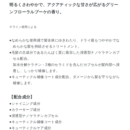
明るくさわやかで、アクアティックな甘さが広がるグリー
ンフローラルブーケの香り。
※ライン使用による
●なめらかな使用感で髪全体にゆきわたり、ドライ後もつややかでな
めらかな髪を持続させるトリートメント。
●毛髪の主成分であるたんぱく質に着目した浸透型ナノケラチンカプ
セル配合。
加水分解ケラチン・2種のセラミドを含んだカプセルが髪内部へ浸
透し、しっかり補修します。
●キューティクル補修コート成分配合。ダメージから髪を守りながら
補修します。
【配合成分】
●シャイニング成分
●カラーキープ成分
●浸透型ナノケラチンカプセル
●キューティクル補修コート成分
●キューティクルケア成分