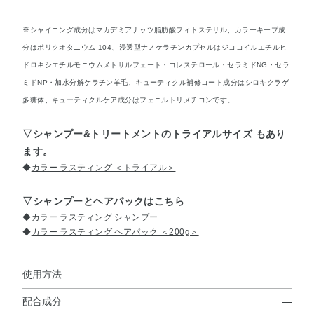
※シャイニング成分はマカデミアナッツ脂肪酸フィトステリル、カラーキープ成
分はポリクオタニウム-104、浸透型ナノケラチンカプセルはジココイルエチルヒ
ドロキシエチルモニウムメトサルフェート・コレステロール・セラミドNG・セラ
ミドNP・加水分解ケラチン羊毛、キューティクル補修コート成分はシロキクラゲ
多糖体、キューティクルケア成分はフェニルトリメチコンです。
▽シャンプー&トリートメントのトライアルサイズ もあり
ます。
◆
カラー ラスティング ＜トライアル＞
▽シャンプーとヘアパックはこちら
◆
カラー ラスティング シャンプー
◆
カラー ラスティング ヘアパック ＜200g＞
使用方法
配合成分
使用方法