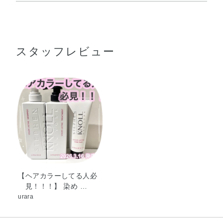
水・セテアリルアルコール・PG・ジメチコン・ミネラルオ
シャンプー後に軽く水気をきり、適量を髪全体になじませ
イル・トリエチルヘキサノイン・ベヘントリモニウムクロ
てからすすぎます。
リド・香料・トコフェロール・加水分解ケラチン（羊
スタッフレビュー
毛）・BG・DPG・アモジメチコン・イソプロパノール・
エタノール・クエン酸・クエン酸Na・コレステロール・シ
ロキクラゲ多糖体・ジココイルエチルヒドロキシエチルモ
ニウムメトサルフェート・ジココジモニウムクロリド・ジ
ステアリルジモニウムクロリド・ステアルトリモニウムク
ロリド・セテス－20・セラミドNG・セラミドNP・フェニ
ルトリメチコン・ポリクオタニウム－10・ポリクオタニウ
ム－104・マカデミアナッツ脂肪酸フィトステリル・ラウ
レス－23・ラウレス－4・ラウレス硫酸Na・フェノキシエ
タノール・メチルパラベン・安息香酸Na
【ヘアカラーしてる人必
見！！！】 染め …
urara