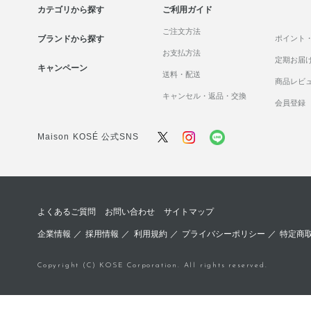
カテゴリから探す
ご利用ガイド
ご注文方法
ブランドから探す
ポイント
お支払方法
定期お届
キャンペーン
送料・配送
商品レビ
キャンセル・返品・交換
会員登録
Maison KOSÉ 公式SNS
よくあるご質問
お問い合わせ
サイトマップ
企業情報
／
採用情報
／
利用規約
／
プライバシーポリシー
／
特定商
Copyright (C) KOSE Corporation. All rights reserved.