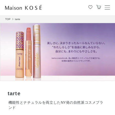
メ
ニ
TOP
tarte
ュ
ー
を
開
閉
す
る
tarte
機能性とナチュラルを両立したNY発の自然派コスメブラ
ンド