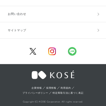
お支払方法
送料・配送
お問い合わせ
キャンセル・返品・交換
ポイント・クーポン
サイトマップ
定期お届け便
商品レビュー
会員登録
／
／
／
企業情報
採用情報
利用規約
／
プライバシーポリシー
特定商取引法に基づく表記
Copyright (C) KOSE Corporation. All rights reserved.