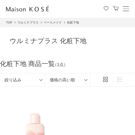
メ
ニ
TOP
ウルミナプラス
ベースメイク
化粧下地
ュ
ー
を
ウルミナプラス 化粧下地
開
閉
す
る
化粧下地 商品一覧
（1点）
絞り込み
価格の高い順