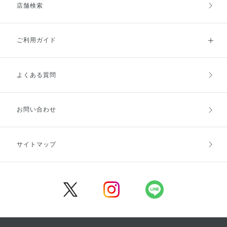
店舗検索
ご利用ガイド
よくある質問
ご利用ガイドトップ
ご注文方法
お支払方法
送料・配送
お問い合わせ
キャンセル・返品・交換
ポイント・クーポン
サイトマップ
定期お届け便
商品レビュー
会員登録