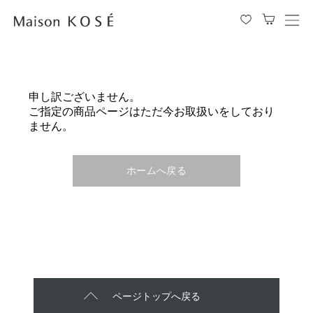
メ
ニ
ュ
ー
を
申し訳ございません。
開
ご指定の商品ページはただ今お取扱いをしており
閉
ません。
す
る
ホームへ戻る
ページトップへ戻る