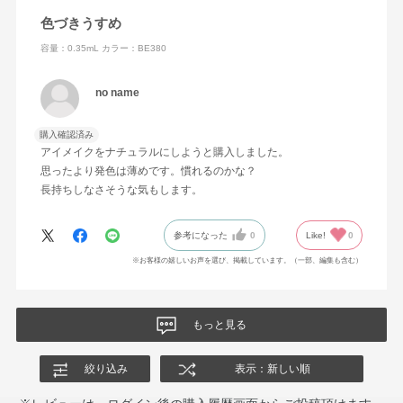
色づきうすめ
容量：0.35mL
カラー：BE380
no name
購入確認済み
アイメイクをナチュラルにしようと購入しました。
思ったより発色は薄めです。慣れるのかな？
長持ちしなさそうな気もします。
参考になった
0
Like!
0
※お客様の嬉しいお声を選び、掲載しています。（一部、編集も含む）
もっと見る
絞り込み
表示：新しい順