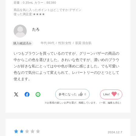
容量：0.35mL
カラー：BE380
商品を気に入ったポイントはどこですか
:デザイン
使った満足度
:★★★★
たろ
年代:
30代
性別:
女性
肌質:
混合肌
購入確認済み
いつもブラウンを買っているのですが、グリーンバザーの商品の
中からこの色を選びました。きれいな色ですが、濃いめのブラウ
ンが好きな私にとってはやや色が薄めに感じました。でも可愛い
色なので気分によって変えられて、レパートリーのひとつとして
使えます。
参考になった
0
Like!
0
※お客様の嬉しいお声を選び、掲載しています。（一部、編集も含む）
2024.12.7