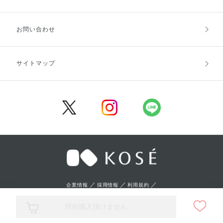
お支払方法
送料・配送
お問い合わせ
キャンセル・返品・交換
ポイント・クーポン
サイトマップ
定期お届け便
商品レビュー
会員登録
／
／
／
企業情報
採用情報
利用規約
／
プライバシーポリシー
特定商取引法に基づく表記
現在購入頂けません
Copyright (C) KOSE Corporation. All rights reserved.