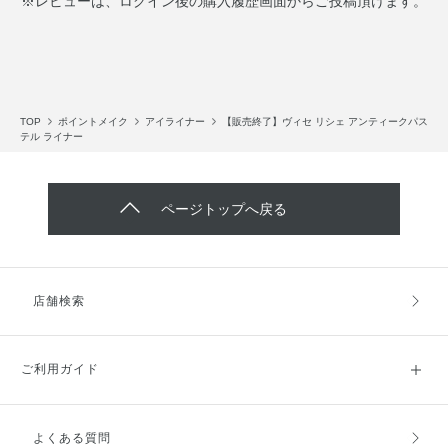
※レビューは、ログイン後の購入履歴画面からご投稿頂けます。
TOP
ポイントメイク
アイライナー
【販売終了】ヴィセ リシェ アンティークパス
テル ライナー
ページトップへ戻る
店舗検索
ご利用ガイド
よくある質問
ご利用ガイドトップ
ご注文方法