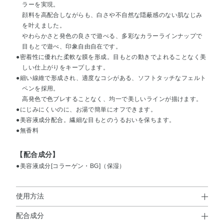
ラーを実現。
顔料を高配合しながらも、白さや不自然な隠蔽感のない肌なじみ
を叶えました。
やわらかさと発色の良さで遊べる、多彩なカラーラインナップで
目もとで遊べ、印象自由自在です。
●密着性に優れた柔軟な膜を形成。目もとの動きでよれることなく美
しい仕上がりをキープします。
●細い線維で形成され、適度なコシがある、ソフトタッチなフェルト
ペンを採用。
高発色で色ブレすることなく、均一で美しいラインが描けます。
●にじみにくいのに、お湯で簡単にオフできます。
●美容液成分配合。繊細な目もとのうるおいを保ちます。
●無香料
【配合成分】
●美容液成分[コラーゲン・BG]（保湿）
使用方法
配合成分
使用方法