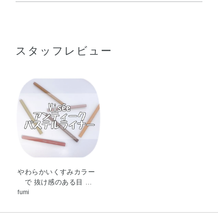
水・（スチレン／アクリレーツ）コポリマーアンモニウ
●キャップをしめたまま、筆先を上にした状態でカチカチと音がする
ム・BG・エタノール・ポリアスパラギン酸Na・水溶性コ
までよく振ってからお使いください。音がしてから2～3回振るの
が目安です。
ラーゲン・EDTA－2Na・PVP・（チタン／酸化チタン）焼
●まつ毛のはえぎわにそって描いてください。
スタッフレビュー
結物・クエン酸・クエン酸Na・スルホコハク酸ジエチルヘ
※ぬるま湯でしばらくなじませると、簡単に洗い落とせます。ぬる
キシルNa・ベヘネス－30・メタリン酸Na・水酸化Al・デ
ま湯で落ちにくい場合は、洗顔料をお使いください。
ヒドロ酢酸Na・フェノキシエタノール・メチルパラベン・
酸化チタン・酸化鉄
やわらかいくすみカラー
で 抜け感のある目 …
fumi