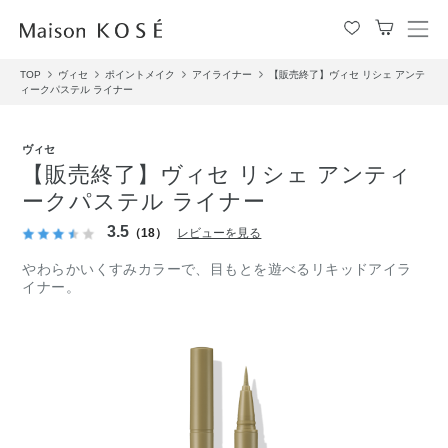
メ
ニ
TOP
ヴィセ
ポイントメイク
アイライナー
【販売終了】ヴィセ リシェ アンテ
ュ
ィークパステル ライナー
ー
を
開
ヴィセ
閉
【販売終了】ヴィセ リシェ アンティ
す
ークパステル ライナー
る
3.5
（18）
レビューを見る
やわらかいくすみカラーで、目もとを遊べるリキッドアイラ
イナー。